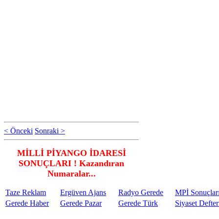
< Önceki
Sonraki >
MİLLİ PİYANGO İDARESİ
SONUÇLARI ! Kazandıran
Numaralar...
Taze Reklam
Ergüven Ajans
Radyo Gerede
MPİ Sonuçlar
Gerede Haber
Gerede Pazar
Gerede Türk
Siyaset Defter