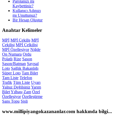
Parolanızı mı
Kaybettiniz?
Kullanıcı Adınızı
mı Unuttunuz?
Bir Hesap Oluştur
Anahtar
Kelimeler
MPİ
MPİ Çekiliş
MPİ
Çekilişi
MPİ Çelkilişi
MPİ Özelleşiyor
Niğde
On Numara
Ordu
Polatlı
Rize
Sason
Sason/Batman
Sayısal
Loto
Sağlık Bakanlığı
Süper Loto
Tam Bilet
Tam Liste
Telefon
Trafik
Tüm Liste
Uyarı
Yalnız Değilsiniz
Yarım
Bilet
Yılbaşı
Zam
Özel
Özelleşiyor
Özelleştirme
Şans Topu
Şişli
www.millipiyangokazananlar.com
hakkında bilgi...