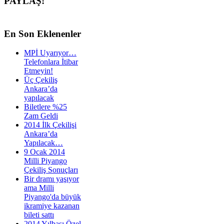
PAYLAŞ!
En
Son Eklenenler
MPİ Uyarıyor…
Telefonlara İtibar
Etmeyin!
Üç Çekiliş
Ankara’da
yapılacak
Biletlere %25
Zam Geldi
2014 İlk Çekilişi
Ankara’da
Yapılacak…
9 Ocak 2014
Milli Piyango
Çekiliş Sonuçları
Bir dramı yaşıyor
ama Milli
Piyango'da büyük
ikramiye kazanan
bileti sattı
2014 Yılbaşı Özel