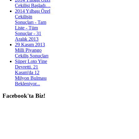
Çekilişi Başladı…
2014 Yılbaşı Özel
Çekilişin
Sonuçları - Tam
Liste - Tüm
Sonuçlar - 31
Aralık 2013
29 Kasım 2013
Milli Piyango
Çekiliş Sonuçları
Süper Loto Yine
Devretti. 21
Kasım'da 12
Milyon Bulması
Bekleniyor...
Facebook'ta
Biz!