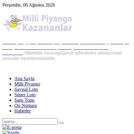
Perşembe, 06 Ağustos 2026
Milli Piyango, Süper Loto, Sayısal Loto, On Numara, Şans Topu
Sonuçları ve MPİ Haberleri, İkramiye Kazananlardan
Haberler...
Sitemizde www.mpi.gov.tr adresinden alınan resmi
sonuçlar yayınlanmaktadır.
Ana Sayfa
Milli Piyango
Sayısal Loto
Süper Loto
Şans Topu
On Numara
Haberler