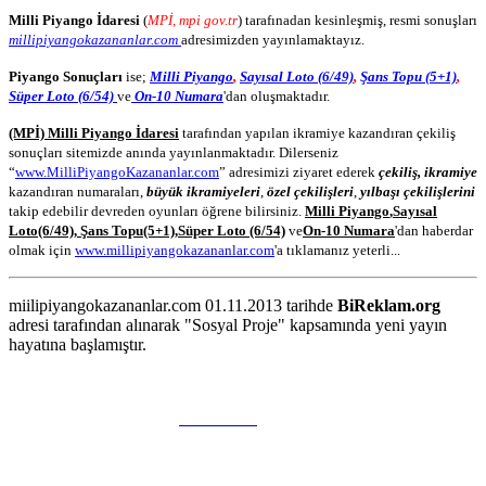
Milli Piyango İdaresi
(
MPİ, mpi gov.tr
) tarafınadan kesinleşmiş, resmi sonuşları
millipiyangokazananlar.com
adresimizden yayınlamaktayız.
Piyango Sonuçları
ise;
Milli Piyango
,
Sayısal Loto (6/49)
,
Şans Topu (5+1)
,
Süper Loto (6/54)
ve
On-10 Numara
'dan oluşmaktadır.
(MPİ) Milli Piyango İdaresi
tarafından yapılan ikramiye kazandıran çekiliş
sonuçları sitemizde anında yayınlanmaktadır. Dilerseniz
“
www.MilliPiyangoKazananlar.com
” adresimizi ziyaret ederek
çekiliş, ikramiye
kazandıran numaraları,
büyük ikramiyeleri
,
özel çekilişleri
,
yılbaşı çekilişlerini
takip edebilir devreden oyunları öğrene bilirsiniz.
Milli Piyango
,
Sayısal
Loto
(6/49)
,
Şans Topu
(5+1)
,
Süper Loto (6/54)
ve
On-10 Numara
'dan haberdar
olmak için
www.millipiyangokazananlar.com
'a tıklamanız yeterli...
miilipiyangokazananlar.com 01.11.2013 tarihde
BiReklam.org
adresi tarafından alınarak "Sosyal Proje" kapsamında yeni yayın
hayatına başlamıştır.
WEB TASARIM & Hosting
BiReklam.org