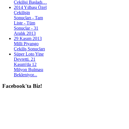
Çekilişi Başladı…
2014 Yılbaşı Özel
Çekilişin
Sonuçları - Tam
Liste - Tüm
Sonuçlar - 31
Aralık 2013
29 Kasım 2013
Milli Piyango
Çekiliş Sonuçları
Süper Loto Yine
Devretti. 21
Kasım'da 12
Milyon Bulması
Bekleniyor...
Facebook'ta
Biz!