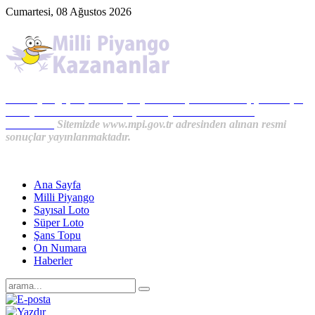
Cumartesi, 08 Ağustos 2026
Milli Piyango, Süper Loto, Sayısal Loto, On Numara, Şans Topu
Sonuçları ve MPİ Haberleri, İkramiye Kazananlardan
Haberler...
Sitemizde www.mpi.gov.tr adresinden alınan resmi
sonuçlar yayınlanmaktadır.
Ana Sayfa
Milli Piyango
Sayısal Loto
Süper Loto
Şans Topu
On Numara
Haberler