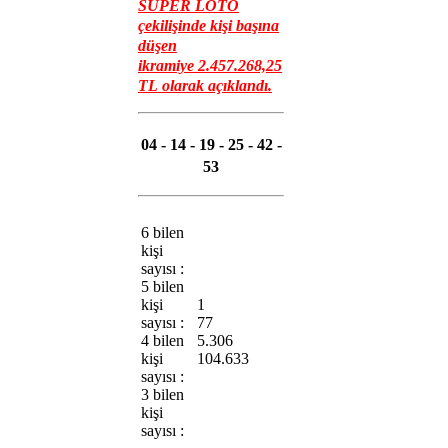
SÜPER LOTO
çekilişinde kişi başına
düşen
ikramiye
2.457.268,25
TL
olarak açıklandı.
04 - 14 - 19 - 25 - 42 -
53
6 bilen
kişi
sayısı :
5 bilen
kişi
1
sayısı :
77
4 bilen
5.306
kişi
104.633
sayısı :
3 bilen
kişi
sayısı :