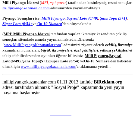
Milli Piyango İdaresi
(
MPİ, mpi gov.tr
) tarafınadan kesinleşmiş, resmi sonuşları
millipiyangokazananlar.com
adresimizden yayınlamaktayız.
Piyango Sonuçları
ise;
Milli Piyango
,
Sayısal Loto (6/49)
,
Şans Topu (5+1)
,
Süper Loto (6/54)
ve
On-10 Numara
'dan oluşmaktadır.
(MPİ) Milli Piyango İdaresi
tarafından yapılan ikramiye kazandıran çekiliş
sonuçları sitemizde anında yayınlanmaktadır. Dilerseniz
“
www.MilliPiyangoKazananlar.com
” adresimizi ziyaret ederek
çekiliş, ikramiye
kazandıran numaraları,
büyük ikramiyeleri
,
özel çekilişleri
,
yılbaşı çekilişlerini
takip edebilir devreden oyunları öğrene bilirsiniz.
Milli Piyango
,
Sayısal
Loto
(6/49)
,
Şans Topu
(5+1)
,
Süper Loto (6/54)
ve
On-10 Numara
'dan haberdar
olmak için
www.millipiyangokazananlar.com
'a tıklamanız yeterli...
miilipiyangokazananlar.com 01.11.2013 tarihde
BiReklam.org
adresi tarafından alınarak "Sosyal Proje" kapsamında yeni yayın
hayatına başlamıştır.
WEB TASARIM & Hosting
BiReklam.org