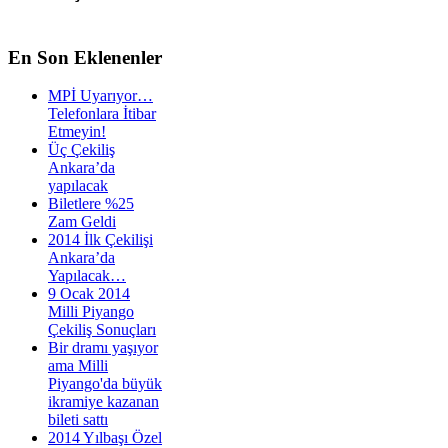
En
Son Eklenenler
MPİ Uyarıyor…
Telefonlara İtibar
Etmeyin!
Üç Çekiliş
Ankara’da
yapılacak
Biletlere %25
Zam Geldi
2014 İlk Çekilişi
Ankara’da
Yapılacak…
9 Ocak 2014
Milli Piyango
Çekiliş Sonuçları
Bir dramı yaşıyor
ama Milli
Piyango'da büyük
ikramiye kazanan
bileti sattı
2014 Yılbaşı Özel