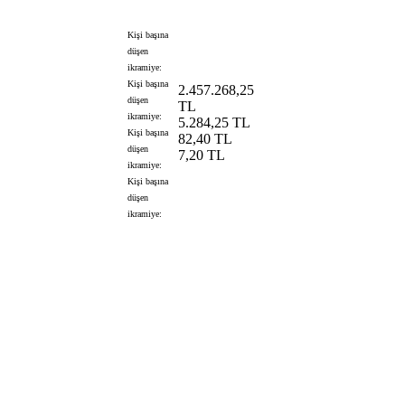
Kişi başına
düşen
ikramiye:
Kişi başına
2.457.268,25
düşen
TL
ikramiye:
5.284,25 TL
Kişi başına
82,40 TL
düşen
7,20 TL
ikramiye:
Kişi başına
düşen
ikramiye: