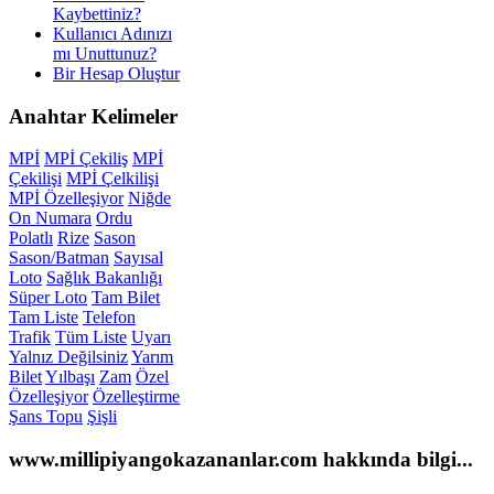
Kaybettiniz?
Kullanıcı Adınızı
mı Unuttunuz?
Bir Hesap Oluştur
Anahtar
Kelimeler
MPİ
MPİ Çekiliş
MPİ
Çekilişi
MPİ Çelkilişi
MPİ Özelleşiyor
Niğde
On Numara
Ordu
Polatlı
Rize
Sason
Sason/Batman
Sayısal
Loto
Sağlık Bakanlığı
Süper Loto
Tam Bilet
Tam Liste
Telefon
Trafik
Tüm Liste
Uyarı
Yalnız Değilsiniz
Yarım
Bilet
Yılbaşı
Zam
Özel
Özelleşiyor
Özelleştirme
Şans Topu
Şişli
www.millipiyangokazananlar.com
hakkında bilgi...