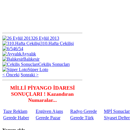
26 Eylül 2013
310.Hafta Çekilişi
6/54
Ayvalık
Balıkesir
Çekiliş Sonuçları
Süper Loto
< Önceki
Sonraki >
MİLLİ PİYANGO İDARESİ
SONUÇLARI ! Kazandıran
Numaralar...
Taze Reklam
Ergüven Ajans
Radyo Gerede
MPİ Sonuçlar
Gerede Haber
Gerede Pazar
Gerede Türk
Siyaset Defter