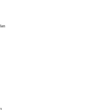
ları
TL