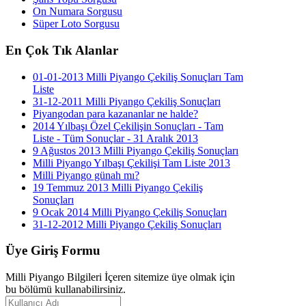
On Numara Sorgusu
Süper Loto Sorgusu
En
Çok Tık Alanlar
01-01-2013 Milli Piyango Çekiliş Sonuçları Tam
Liste
31-12-2011 Milli Piyango Çekiliş Sonuçları
Piyangodan para kazananlar ne halde?
2014 Yılbaşı Özel Çekilişin Sonuçları - Tam
Liste - Tüm Sonuçlar - 31 Aralık 2013
9 Ağustos 2013 Milli Piyango Çekiliş Sonuçları
Milli Piyango Yılbaşı Çekilişi Tam Liste 2013
Milli Piyango günah mı?
19 Temmuz 2013 Milli Piyango Çekiliş
Sonuçları
9 Ocak 2014 Milli Piyango Çekiliş Sonuçları
31-12-2012 Milli Piyango Çekiliş Sonuçları
Üye
Giriş Formu
Milli Piyango Bilgileri İçeren sitemize üye olmak için
bu bölümü kullanabilirsiniz.