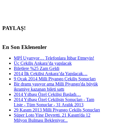
PAYLAŞ!
En
Son Eklenenler
MPİ Uyarıyor… Telefonlara İtibar Etmeyin!
Üç Çekiliş Ankara’da yapılacak
Biletlere %25 Zam Geldi
2014 İlk Çekilişi Ankara’da Yapılacak…
9 Ocak 2014 Milli Piyango Çekiliş Sonuçları
Bir dramı yaşıyor ama Milli Piyango'da büyük
ikramiye kazanan bileti sattı
2014 Yılbaşı Özel Çekilişi Başladı…
2014 Yılbaşı Özel Çekilişin Sonuçları - Tam
Liste - Tüm Sonuçlar - 31 Aralık 2013
29 Kasım 2013 Milli Piyango Çekiliş Sonuçları
Süper Loto Yine Devretti. 21 Kasım'da 12
Milyon Bulması Bekleniyor...