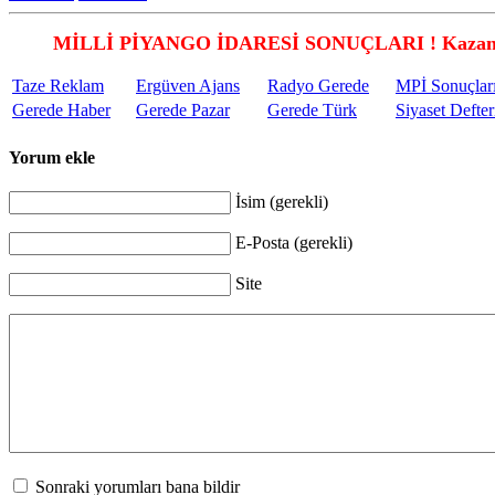
MİLLİ PİYANGO İDARESİ SONUÇLARI ! Kazandı
Taze Reklam
Ergüven Ajans
Radyo Gerede
MPİ Sonuçlar
Gerede Haber
Gerede Pazar
Gerede Türk
Siyaset Defter
Yorum ekle
İsim (gerekli)
E-Posta (gerekli)
Site
Sonraki yorumları bana bildir