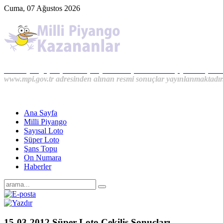
Cuma, 07 Ağustos 2026
Milli Piyango, Süper Loto, Sayısal Loto, On Numara, Şans Topu S
www.mpi.gov.tr adresinden alınan resmi sonuçlar yayınlanmaktadır
Ana Sayfa
Milli Piyango
Sayısal Loto
Süper Loto
Şans Topu
On Numara
Haberler
15-03-2012 Süper Loto Çekiliş Sonuçları