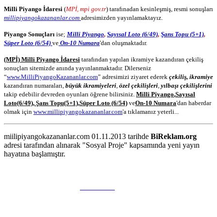
Milli Piyango İdaresi
(
MPİ, mpi gov.tr
) tarafınadan kesinleşmiş, resmi sonuşları
millipiyangokazananlar.com
adresimizden yayınlamaktayız.
Piyango Sonuçları
ise;
Milli Piyango
,
Sayısal Loto (6/49)
,
Şans Topu (5+1)
,
Süper Loto (6/54)
ve
On-10 Numara
'dan oluşmaktadır.
(MPİ) Milli Piyango İdaresi
tarafından yapılan ikramiye kazandıran çekiliş
sonuçları sitemizde anında yayınlanmaktadır. Dilerseniz
“
www.MilliPiyangoKazananlar.com
” adresimizi ziyaret ederek
çekiliş, ikramiye
kazandıran numaraları,
büyük ikramiyeleri
,
özel çekilişleri
,
yılbaşı çekilişlerini
takip edebilir devreden oyunları öğrene bilirsiniz.
Milli Piyango
,
Sayısal
Loto
(6/49)
,
Şans Topu
(5+1)
,
Süper Loto (6/54)
ve
On-10 Numara
'dan haberdar
olmak için
www.millipiyangokazananlar.com
'a tıklamanız yeterli...
miilipiyangokazananlar.com 01.11.2013 tarihde
BiReklam.org
adresi tarafından alınarak "Sosyal Proje" kapsamında yeni yayın
hayatına başlamıştır.
WEB TASARIM & Hosting
BiReklam.org