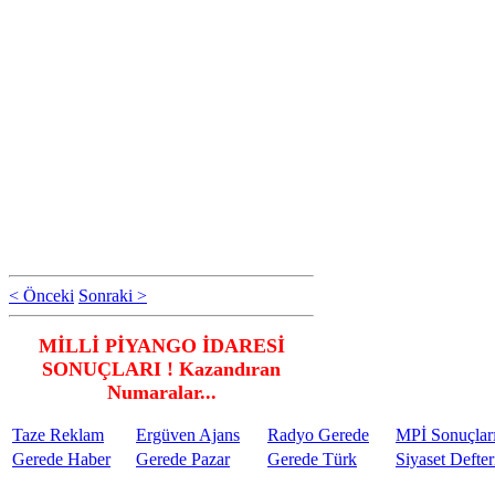
< Önceki
Sonraki >
MİLLİ PİYANGO İDARESİ
SONUÇLARI ! Kazandıran
Numaralar...
Taze Reklam
Ergüven Ajans
Radyo Gerede
MPİ Sonuçlar
Gerede Haber
Gerede Pazar
Gerede Türk
Siyaset Defter