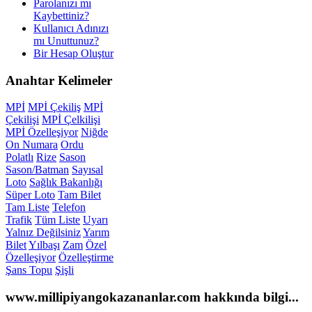
Parolanızı mı
Kaybettiniz?
Kullanıcı Adınızı
mı Unuttunuz?
Bir Hesap Oluştur
Anahtar
Kelimeler
MPİ
MPİ Çekiliş
MPİ
Çekilişi
MPİ Çelkilişi
MPİ Özelleşiyor
Niğde
On Numara
Ordu
Polatlı
Rize
Sason
Sason/Batman
Sayısal
Loto
Sağlık Bakanlığı
Süper Loto
Tam Bilet
Tam Liste
Telefon
Trafik
Tüm Liste
Uyarı
Yalnız Değilsiniz
Yarım
Bilet
Yılbaşı
Zam
Özel
Özelleşiyor
Özelleştirme
Şans Topu
Şişli
www.millipiyangokazananlar.com
hakkında bilgi...