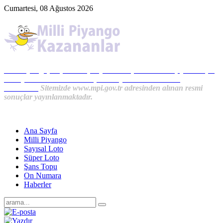
Cumartesi, 08 Ağustos 2026
Milli Piyango, Süper Loto, Sayısal Loto, On Numara, Şans Topu
Sonuçları ve MPİ Haberleri, İkramiye Kazananlardan
Haberler...
Sitemizde www.mpi.gov.tr adresinden alınan resmi
sonuçlar yayınlanmaktadır.
Ana Sayfa
Milli Piyango
Sayısal Loto
Süper Loto
Şans Topu
On Numara
Haberler