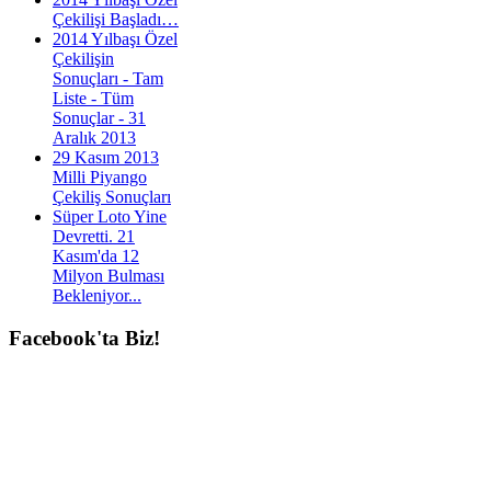
Çekilişi Başladı…
2014 Yılbaşı Özel
Çekilişin
Sonuçları - Tam
Liste - Tüm
Sonuçlar - 31
Aralık 2013
29 Kasım 2013
Milli Piyango
Çekiliş Sonuçları
Süper Loto Yine
Devretti. 21
Kasım'da 12
Milyon Bulması
Bekleniyor...
Facebook'ta
Biz!