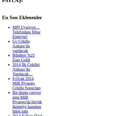
PAYLAŞ!
En
Son Eklenenler
MPİ Uyarıyor…
Telefonlara İtibar
Etmeyin!
Üç Çekiliş
Ankara’da
yapılacak
Biletlere %25
Zam Geldi
2014 İlk Çekilişi
Ankara’da
Yapılacak…
9 Ocak 2014
Milli Piyango
Çekiliş Sonuçları
Bir dramı yaşıyor
ama Milli
Piyango'da büyük
ikramiye kazanan
bileti sattı
2014 Yılbaşı Özel