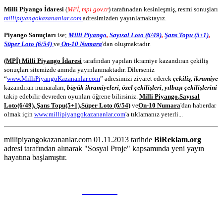
Milli Piyango İdaresi
(
MPİ, mpi gov.tr
) tarafınadan kesinleşmiş, resmi sonuşları
millipiyangokazananlar.com
adresimizden yayınlamaktayız.
Piyango Sonuçları
ise;
Milli Piyango
,
Sayısal Loto (6/49)
,
Şans Topu (5+1)
,
Süper Loto (6/54)
ve
On-10 Numara
'dan oluşmaktadır.
(MPİ) Milli Piyango İdaresi
tarafından yapılan ikramiye kazandıran çekiliş
sonuçları sitemizde anında yayınlanmaktadır. Dilerseniz
“
www.MilliPiyangoKazananlar.com
” adresimizi ziyaret ederek
çekiliş, ikramiye
kazandıran numaraları,
büyük ikramiyeleri
,
özel çekilişleri
,
yılbaşı çekilişlerini
takip edebilir devreden oyunları öğrene bilirsiniz.
Milli Piyango
,
Sayısal
Loto
(6/49)
,
Şans Topu
(5+1)
,
Süper Loto (6/54)
ve
On-10 Numara
'dan haberdar
olmak için
www.millipiyangokazananlar.com
'a tıklamanız yeterli...
miilipiyangokazananlar.com 01.11.2013 tarihde
BiReklam.org
adresi tarafından alınarak "Sosyal Proje" kapsamında yeni yayın
hayatına başlamıştır.
WEB TASARIM & Hosting
BiReklam.org