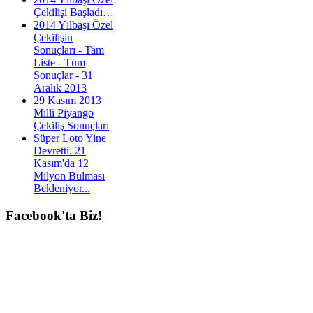
Çekilişi Başladı…
2014 Yılbaşı Özel
Çekilişin
Sonuçları - Tam
Liste - Tüm
Sonuçlar - 31
Aralık 2013
29 Kasım 2013
Milli Piyango
Çekiliş Sonuçları
Süper Loto Yine
Devretti. 21
Kasım'da 12
Milyon Bulması
Bekleniyor...
Facebook'ta
Biz!