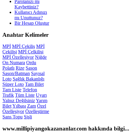
Parolanızı mı
Kaybettiniz?
Kullanıcı Adınızı
mı Unuttunuz?
Bir Hesap Oluştur
Anahtar
Kelimeler
MPİ
MPİ Çekiliş
MPİ
Çekilişi
MPİ Çelkilişi
MPİ Özelleşiyor
Niğde
On Numara
Ordu
Polatlı
Rize
Sason
Sason/Batman
Sayısal
Loto
Sağlık Bakanlığı
Süper Loto
Tam Bilet
Tam Liste
Telefon
Trafik
Tüm Liste
Uyarı
Yalnız Değilsiniz
Yarım
Bilet
Yılbaşı
Zam
Özel
Özelleşiyor
Özelleştirme
Şans Topu
Şişli
www.millipiyangokazananlar.com
hakkında bilgi...