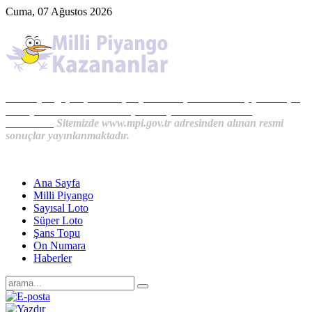
Cuma, 07 Ağustos 2026
Milli Piyango, Süper Loto, Sayısal Loto, On Numara, Şans Topu
Sonuçları ve MPİ Haberleri, İkramiye Kazananlardan
Haberler...
Sitemizde www.mpi.gov.tr adresinden alınan resmi
sonuçlar yayınlanmaktadır.
Ana Sayfa
Milli Piyango
Sayısal Loto
Süper Loto
Şans Topu
On Numara
Haberler