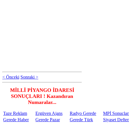
< Önceki
Sonraki >
MİLLİ PİYANGO İDARESİ
SONUÇLARI ! Kazandıran
Numaralar...
Taze Reklam
Ergüven Ajans
Radyo Gerede
MPİ Sonuçlar
Gerede Haber
Gerede Pazar
Gerede Türk
Siyaset Defter