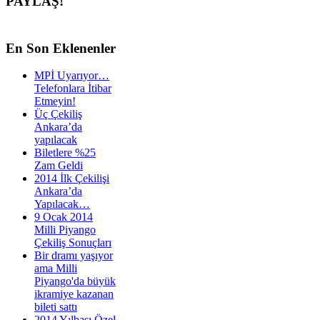
PAYLAŞ!
En
Son Eklenenler
MPİ Uyarıyor…
Telefonlara İtibar
Etmeyin!
Üç Çekiliş
Ankara’da
yapılacak
Biletlere %25
Zam Geldi
2014 İlk Çekilişi
Ankara’da
Yapılacak…
9 Ocak 2014
Milli Piyango
Çekiliş Sonuçları
Bir dramı yaşıyor
ama Milli
Piyango'da büyük
ikramiye kazanan
bileti sattı
2014 Yılbaşı Özel