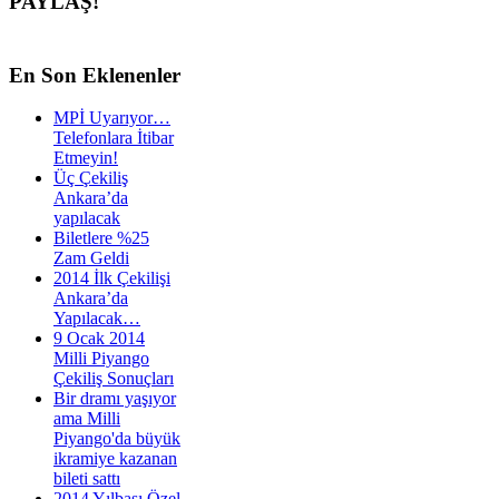
PAYLAŞ!
En
Son Eklenenler
MPİ Uyarıyor…
Telefonlara İtibar
Etmeyin!
Üç Çekiliş
Ankara’da
yapılacak
Biletlere %25
Zam Geldi
2014 İlk Çekilişi
Ankara’da
Yapılacak…
9 Ocak 2014
Milli Piyango
Çekiliş Sonuçları
Bir dramı yaşıyor
ama Milli
Piyango'da büyük
ikramiye kazanan
bileti sattı
2014 Yılbaşı Özel