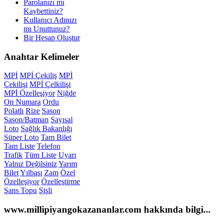
Parolanızı mı
Kaybettiniz?
Kullanıcı Adınızı
mı Unuttunuz?
Bir Hesap Oluştur
Anahtar
Kelimeler
MPİ
MPİ Çekiliş
MPİ
Çekilişi
MPİ Çelkilişi
MPİ Özelleşiyor
Niğde
On Numara
Ordu
Polatlı
Rize
Sason
Sason/Batman
Sayısal
Loto
Sağlık Bakanlığı
Süper Loto
Tam Bilet
Tam Liste
Telefon
Trafik
Tüm Liste
Uyarı
Yalnız Değilsiniz
Yarım
Bilet
Yılbaşı
Zam
Özel
Özelleşiyor
Özelleştirme
Şans Topu
Şişli
www.millipiyangokazananlar.com
hakkında bilgi...