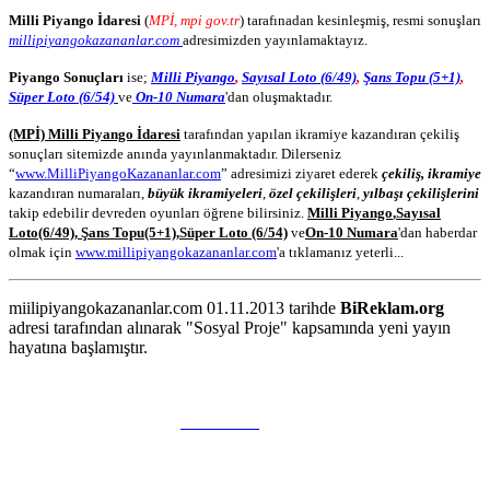
Milli Piyango İdaresi
(
MPİ, mpi gov.tr
) tarafınadan kesinleşmiş, resmi sonuşları
millipiyangokazananlar.com
adresimizden yayınlamaktayız.
Piyango Sonuçları
ise;
Milli Piyango
,
Sayısal Loto (6/49)
,
Şans Topu (5+1)
,
Süper Loto (6/54)
ve
On-10 Numara
'dan oluşmaktadır.
(MPİ) Milli Piyango İdaresi
tarafından yapılan ikramiye kazandıran çekiliş
sonuçları sitemizde anında yayınlanmaktadır. Dilerseniz
“
www.MilliPiyangoKazananlar.com
” adresimizi ziyaret ederek
çekiliş, ikramiye
kazandıran numaraları,
büyük ikramiyeleri
,
özel çekilişleri
,
yılbaşı çekilişlerini
takip edebilir devreden oyunları öğrene bilirsiniz.
Milli Piyango
,
Sayısal
Loto
(6/49)
,
Şans Topu
(5+1)
,
Süper Loto (6/54)
ve
On-10 Numara
'dan haberdar
olmak için
www.millipiyangokazananlar.com
'a tıklamanız yeterli...
miilipiyangokazananlar.com 01.11.2013 tarihde
BiReklam.org
adresi tarafından alınarak "Sosyal Proje" kapsamında yeni yayın
hayatına başlamıştır.
WEB TASARIM & Hosting
BiReklam.org