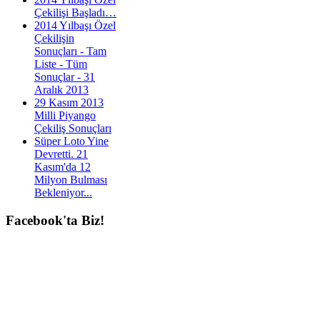
Çekilişi Başladı…
2014 Yılbaşı Özel
Çekilişin
Sonuçları - Tam
Liste - Tüm
Sonuçlar - 31
Aralık 2013
29 Kasım 2013
Milli Piyango
Çekiliş Sonuçları
Süper Loto Yine
Devretti. 21
Kasım'da 12
Milyon Bulması
Bekleniyor...
Facebook'ta
Biz!