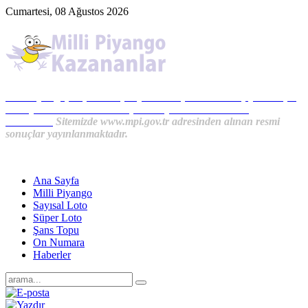
Cumartesi, 08 Ağustos 2026
Milli Piyango, Süper Loto, Sayısal Loto, On Numara, Şans Topu
Sonuçları ve MPİ Haberleri, İkramiye Kazananlardan
Haberler...
Sitemizde www.mpi.gov.tr adresinden alınan resmi
sonuçlar yayınlanmaktadır.
Ana Sayfa
Milli Piyango
Sayısal Loto
Süper Loto
Şans Topu
On Numara
Haberler