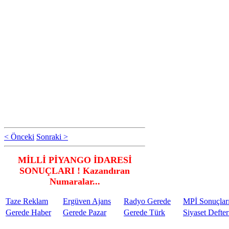
< Önceki
Sonraki >
MİLLİ PİYANGO İDARESİ
SONUÇLARI ! Kazandıran
Numaralar...
Taze Reklam
Ergüven Ajans
Radyo Gerede
MPİ Sonuçlar
Gerede Haber
Gerede Pazar
Gerede Türk
Siyaset Defter