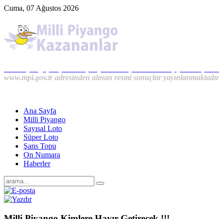
Cuma, 07 Ağustos 2026
Milli Piyango, Süper Loto, Sayısal Loto, On Numara, Şans Topu S
www.mpi.gov.tr adresinden alınan resmi sonuçlar yayınlanmaktadır
Ana Sayfa
Milli Piyango
Sayısal Loto
Süper Loto
Şans Topu
On Numara
Haberler
Milli Piyango Kimlere Hayır Getirecek !!!