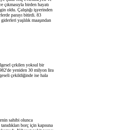
ye çıkmasıyla birden hayatı
ngin oldu. Çalıştığı işyerinden
lerde parayı bitirdi. 83
giderleri yaşlılık maaşından
gesel çekilen yoksul bir
1982'de yeniden 30 milyon lira
eseli çekildiğinde ise hala
enin sahibi olunca
 tanıdıkları borç için kapısına