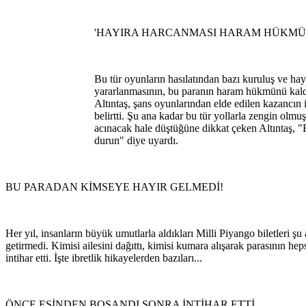
'HAYIRA HARCANMASI HARAM HÜKMÜ
Bu tür oyunların hasılatından bazı kuruluş ve hay
yararlanmasının, bu paranın haram hükmünü kald
Altıntaş, şans oyunlarından elde edilen kazancın 
belirtti. Şu ana kadar bu tür yollarla zengin olmu
acınacak hale düştüğüne dikkat çeken Altıntaş, 
durun" diye uyardı.
BU PARADAN KİMSEYE HAYIR GELMEDİ!
Her yıl, insanların büyük umutlarla aldıkları Milli Piyango biletleri ş
getirmedi. Kimisi ailesini dağıttı, kimisi kumara alışarak parasının heps
intihar etti. İşte ibretlik hikayelerden bazıları...
ÖNCE EŞİNDEN BOŞANDI SONRA İNTİHAR ETTİ