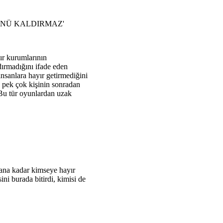
NÜ KALDIRMAZ'
ır kurumlarının
ırmadığını ifade eden
insanlara hayır getirmediğini
ş pek çok kişinin sonradan
"Bu tür oyunlardan uzak
u ana kadar kimseye hayır
ini burada bitirdi, kimisi de