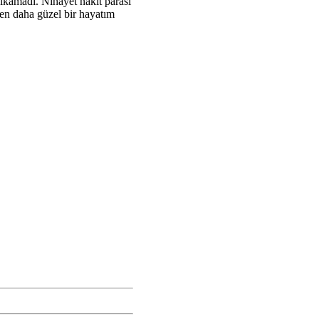
 çıkamadı. Nihayet nakit parası
den daha güzel bir hayatım