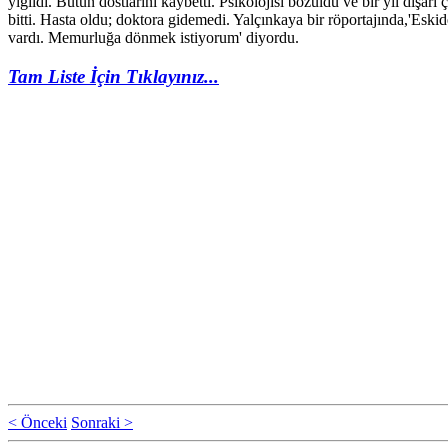
yığıldı. Bütün dostlarını kaybetti. Psikolojisi bozuldu ve bir yıl dışarı
bitti. Hasta oldu; doktora gidemedi. Yalçınkaya bir röportajında,'Eski
vardı. Memurluğa dönmek istiyorum' diyordu.
Tam Liste İçin Tıklayınız...
< Önceki
Sonraki >