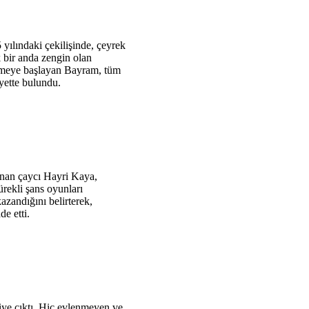
yılındaki çekilişinde, çeyrek
 bir anda zengin olan
gitmeye başlayan Bayram, tüm
yette bulundu.
anan çaycı Hayri Kaya,
rekli şans oyunları
azandığını belirterek,
de etti.
iye çıktı. Hiç evlenmeyen ve