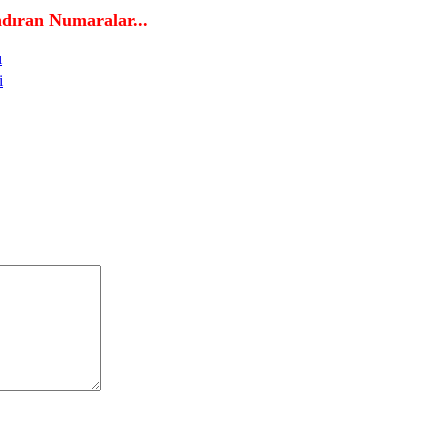
ran Numaralar...
ı
i