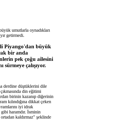
 büyük umutlarla oynadıkları
yır getirmedi.
lli Piyango'dan büyük
rak bir anda
nlerin pek çoğu ailesini
nı sürmeye çalışıyor.
 derdine düştüklerini dile
 çıkmasında din eğitimi
rdan birinin kazanıp diğerinin
ram kılındığına dikkat çeken
vramlarını iyi idrak
 gibi haramdır. İsminin
ı ortadan kaldırmaz" şeklinde