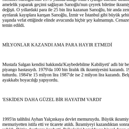
amelelik yaparak geçimi sağlayan Sarıoğlu'nun çeyrek biletine ikrami
değişti. O yıllardaki para ile 25 bin lira kazanan Sarıoğlu, bir anda ze
ayrılarak kayıplara karışan Sarıoğlu, İzmir ve İstanbul gibi büyük şehir
yaşında vefat ettiğinde elinde avucunda hiçbir şey kalmamıştı. Cenaze 
temin edildi.
MİLYONLAR KAZANDI AMA PARA HAYIR ETMEDİ
Mustafa Salgan kendisi hakkında'Kaybedebilme Kabiliyeti' adlı bir bel
piyango hastasıydı. 1979'da 100 bin liralık ilk ikramiyesini kazandı. 
tutturdu. 1984'te 15 milyon lira 1987'de ise 2 milyon lira kazandı. Belg
ayakkabı boyacılığı yapıyordu.
'ESKİDEN DAHA GÜZEL BİR HAYATIM VARDI'
1995'in talihlisi Ayhan Yalçınkaya devlet memuruydu. Büyük ikramiy
memuriyetten istifa etti ve ticarete atıldı. İkramiyeyi kazandıktan sonra