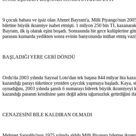
9 çocuk babası ve işsiz olan Ahmet Bayram'a, Milli Piyango'nun 2005 
biletine büyük ikramiye isabet etmişti. 1 milyon 250 bin TL kazanarak
Bayram, ilk iş olarak eşini boşadı. Sonrasında bir gece kulüplerine 
parasını kumarda yedikten sonra evinin banyosunda intihar etmiş vazi
BAŞLADIĞI YERE GERİ DÖNDÜ
Ordu'da 2003 yılında Sayısal Loto'dan tek başına 844 milyar lira kaz
kazandığı parayı tüketince yeniden çaycılık yapmaya başladı. Kaya, sü
oynadığını, 2003 yılında şanslı 6 numarayı bilerek büyük ikramiyeyi k
kazandığı paranın kendisine şans değil adeta uğursuzluk getirdiğini ifa
CENAZESİNİ BİLE KALDIRAN OLMADI
Mehmet Sarıoğlu'nun 1975 yılında aldığı Milli Piyango biletine ikram