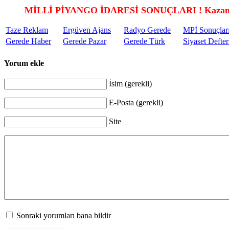
MİLLİ PİYANGO İDARESİ SONUÇLARI ! Kazandı
Taze Reklam
Ergüven Ajans
Radyo Gerede
MPİ Sonuçlar
Gerede Haber
Gerede Pazar
Gerede Türk
Siyaset Defter
Yorum ekle
İsim (gerekli)
E-Posta (gerekli)
Site
Sonraki yorumları bana bildir