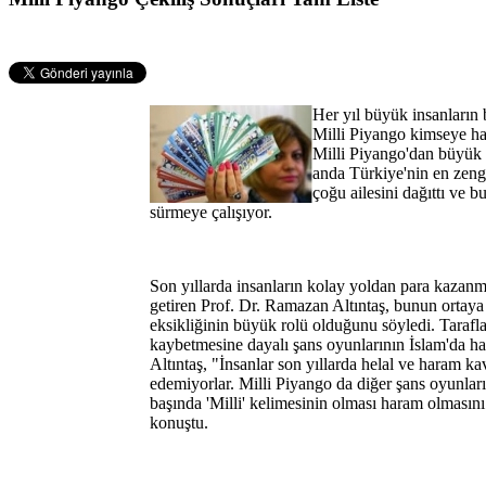
Her yıl büyük insanların
Milli Piyango kimseye ha
Milli Piyango'dan büyük 
anda Türkiye'nin en zengi
çoğu ailesini dağıttı ve b
sürmeye çalışıyor.
Son yıllarda insanların kolay yoldan para kazanma
getiren Prof. Dr. Ramazan Altıntaş, bunun ortaya
eksikliğinin büyük rolü olduğunu söyledi. Tarafla
kaybetmesine dayalı şans oyunlarının İslam'da ha
Altıntaş, "İnsanlar son yıllarda helal ve haram ka
edemiyorlar. Milli Piyango da diğer şans oyunları
başında 'Milli' kelimesinin olması haram olmasın
konuştu.