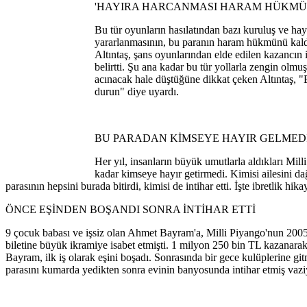
'HAYIRA HARCANMASI HARAM HÜKMÜ
Bu tür oyunların hasılatından bazı kuruluş ve hay
yararlanmasının, bu paranın haram hükmünü kald
Altıntaş, şans oyunlarından elde edilen kazancın 
belirtti. Şu ana kadar bu tür yollarla zengin olmu
acınacak hale düştüğüne dikkat çeken Altıntaş, 
durun" diye uyardı.
BU PARADAN KİMSEYE HAYIR GELMEDİ
Her yıl, insanların büyük umutlarla aldıkları Milli
kadar kimseye hayır getirmedi. Kimisi ailesini dağ
parasının hepsini burada bitirdi, kimisi de intihar etti. İşte ibretlik hika
ÖNCE EŞİNDEN BOŞANDI SONRA İNTİHAR ETTİ
9 çocuk babası ve işsiz olan Ahmet Bayram'a, Milli Piyango'nun 2005 
biletine büyük ikramiye isabet etmişti. 1 milyon 250 bin TL kazanarak
Bayram, ilk iş olarak eşini boşadı. Sonrasında bir gece kulüplerine 
parasını kumarda yedikten sonra evinin banyosunda intihar etmiş vazi