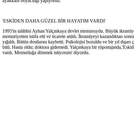
ayakkabı boyacılığı yapıyordu.
'ESKİDEN DAHA GÜZEL BİR HAYATIM VARDI'
1995'in talihlisi Ayhan Yalçınkaya devlet memuruydu. Büyük ikramiy
memuriyetten istifa etti ve ticarete atıldı. İkramiyeyi kazandıktan sonra
yığıldı. Bütün dostlarını kaybetti. Psikolojisi bozuldu ve bir yıl dışarı
bitti. Hasta oldu; doktora gidemedi. Yalçınkaya bir röportajında,'Eski
vardı. Memurluğa dönmek istiyorum' diyordu.