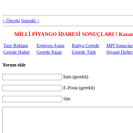
< Önceki
Sonraki >
MİLLİ PİYANGO İDARESİ SONUÇLARI ! Kazandı
Taze Reklam
Ergüven Ajans
Radyo Gerede
MPİ Sonuçlar
Gerede Haber
Gerede Pazar
Gerede Türk
Siyaset Defter
Yorum ekle
İsim (gerekli)
E-Posta (gerekli)
Site