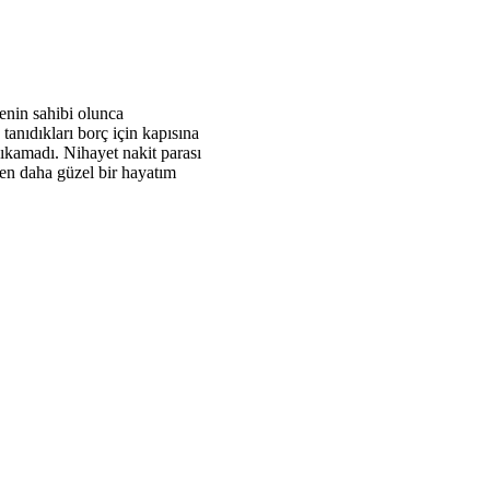
enin sahibi olunca
 tanıdıkları borç için kapısına
 çıkamadı. Nihayet nakit parası
den daha güzel bir hayatım