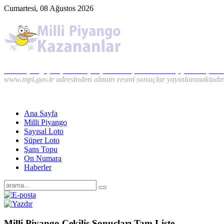
Cumartesi, 08 Ağustos 2026
Milli Piyango, Süper Loto, Sayısal Loto, On Numara, Şans Topu S
www.mpi.gov.tr adresinden alınan resmi sonuçlar yayınlanmaktadır
Ana Sayfa
Milli Piyango
Sayısal Loto
Süper Loto
Şans Topu
On Numara
Haberler
Milli Piyango Çekiliş Sonuçları Tam Liste