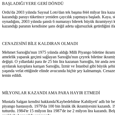
BAŞLADIĞI YERE GERİ DÖNDÜ
Ordu'da 2003 yılında Sayısal Loto'dan tek başına 844 milyar lira kaz
kazandığı parayı tüketince yeniden çaycılık yapmaya başladı. Kaya, sü
oynadığını, 2003 yılında şanslı 6 numarayı bilerek büyük ikramiyeyi k
kazandığı paranın kendisine şans değil adeta uğursuzluk getirdiğini ifa
CENAZESİNİ BİLE KALDIRAN OLMADI
Mehmet Sarıoğlu'nun 1975 yılında aldığı Milli Piyango biletine ikram
amelelik yaparak geçimi sağlayan Sarıoğlu'nun çeyrek biletine ikrami
değişti. O yıllardaki para ile 25 bin lira kazanan Sarıoğlu, bir anda ze
ayrılarak kayıplara karışan Sarıoğlu, İzmir ve İstanbul gibi büyük şehir
yaşında vefat ettiğinde elinde avucunda hiçbir şey kalmamıştı. Cenaze 
temin edildi.
MİLYONLAR KAZANDI AMA PARA HAYIR ETMEDİ
Mustafa Salgan kendisi hakkında'Kaybedebilme Kabiliyeti' adlı bir bel
piyango hastasıydı. 1979'da 100 bin liralık ilk ikramiyesini kazandı. 
tutturdu. 1984'te 15 milyon lira 1987'de ise 2 milyon lira kazandı. Belg