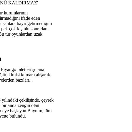
NÜ KALDIRMAZ'
ır kurumlarının
ırmadığını ifade eden
insanlara hayır getirmediğini
ş pek çok kişinin sonradan
"Bu tür oyunlardan uzak
!
 Piyango biletleri şu ana
ıttı, kimisi kumara alışarak
yelerden bazıları...
yılındaki çekilişinde, çeyrek
 bir anda zengin olan
gitmeye başlayan Bayram, tüm
yette bulundu.