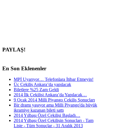
PAYLAŞ!
En
Son Eklenenler
MPİ Uyarıyor… Telefonlara İtibar Etmeyin!
Üç Çekiliş Ankara’da yapılacak
Biletlere %25 Zam Geldi
2014 İlk Çekilişi Ankara’da Yapılacak…
9 Ocak 2014 Milli Piyango Çekiliş Sonuçları
Bir dramı yaşıyor ama Milli Piyango'da büyük
ikramiye kazanan bileti sattı
2014 Yılbaşı Özel Çekilişi Başladı…
2014 Yılbaşı Özel Çekilişin Sonuçları - Tam
Liste - Tüm Sonuçlar - 31 Aralık 2013