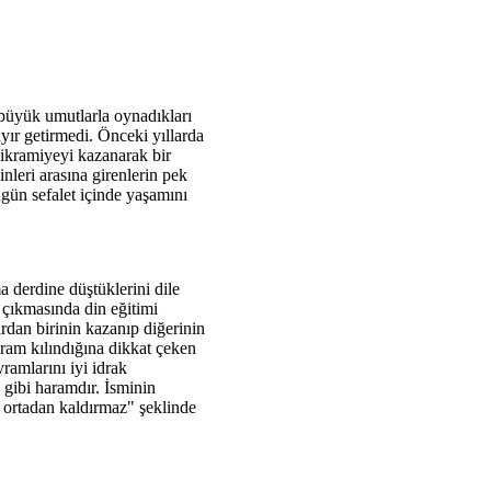
 büyük umutlarla oynadıkları
yır getirmedi. Önceki yıllarda
ikramiyeyi kazanarak bir
nleri arasına girenlerin pek
ugün sefalet içinde yaşamını
 derdine düştüklerini dile
 çıkmasında din eğitimi
rdan birinin kazanıp diğerinin
ram kılındığına dikkat çeken
vramlarını iyi idrak
 gibi haramdır. İsminin
ı ortadan kaldırmaz" şeklinde