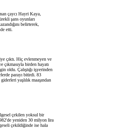
anan çaycı Hayri Kaya,
rekli şans oyunları
azandığını belirterek,
de etti.
iye çıktı. Hiç evlenmeyen ve
ye çıkmasıyla birden hayatı
ngin oldu. Çalıştığı işyerinden
lerde parayı bitirdi. 83
giderleri yaşlılık maaşından
gesel çekilen yoksul bir
1982'de yeniden 30 milyon lira
eseli çekildiğinde ise hala