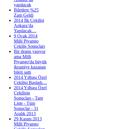
yapılacak
Biletlere %25
Zam Geldi
2014 İlk Çekilişi
Ankara’da
Yapılacak…
9 Ocak 2014
Milli Piyango
Çekiliş Sonuçları
Bir dramı yaşıyor
ama Milli
Piyango'da büyük
ikramiye kazanan
bileti sattı
2014 Yılbaşı Özel
Çekilişi Başladı…
2014 Yılbaşı Özel
Çekilişin
Sonuçları - Tam
Liste - Tüm
Sonuçlar - 31
Aralık 2013
29 Kasım 2013
Milli Piyango