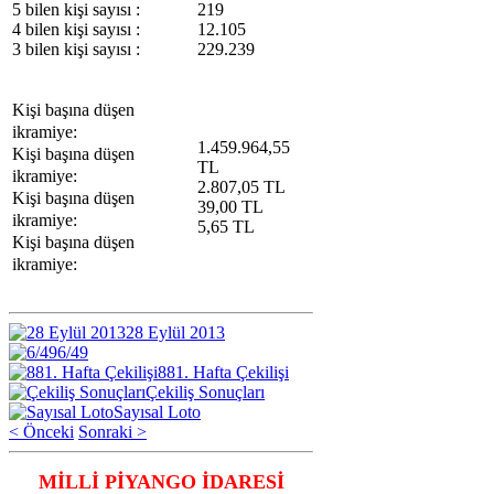
5 bilen kişi sayısı :
219
4 bilen kişi sayısı :
12.105
3 bilen kişi sayısı :
229.239
Kişi başına düşen
ikramiye:
1.459.964,55
Kişi başına düşen
TL
ikramiye:
2.807,05 TL
Kişi başına düşen
39,00 TL
ikramiye:
5,65 TL
Kişi başına düşen
ikramiye:
28 Eylül 2013
6/49
881. Hafta Çekilişi
Çekiliş Sonuçları
Sayısal Loto
< Önceki
Sonraki >
MİLLİ PİYANGO İDARESİ