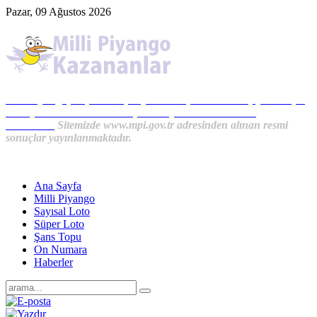
Pazar, 09 Ağustos 2026
Milli Piyango, Süper Loto, Sayısal Loto, On Numara, Şans Topu
Sonuçları ve MPİ Haberleri, İkramiye Kazananlardan
Haberler...
Sitemizde www.mpi.gov.tr adresinden alınan resmi
sonuçlar yayınlanmaktadır.
Ana Sayfa
Milli Piyango
Sayısal Loto
Süper Loto
Şans Topu
On Numara
Haberler