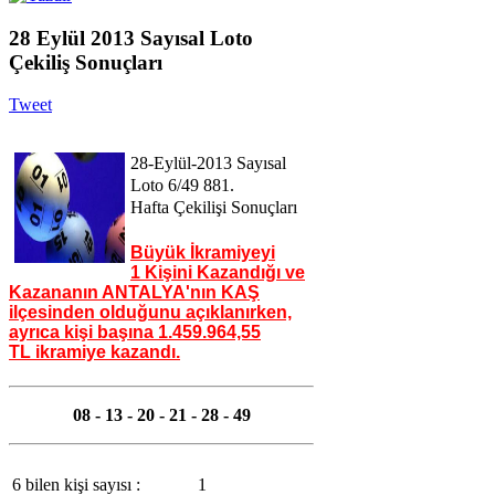
28 Eylül 2013 Sayısal Loto
Çekiliş Sonuçları
Tweet
28-Eylül-2013 Sayısal
Loto 6/49 881
.
Hafta
Çekilişi Sonuçları
Büyük İkramiyeyi
1
Kişini Kazandığı ve
Kazananın ANTALYA'nın KAŞ
ilçesinden olduğunu açıklanırken,
ayrıca kişi başına
1.459.964,55
TL
ikramiye kazandı.
08 - 13 - 20 - 21 - 28 - 49
6 bilen kişi sayısı :
1