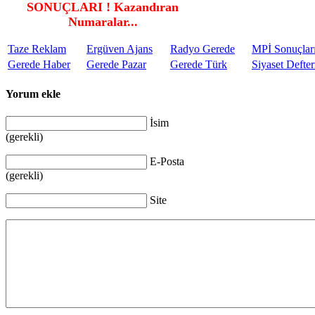
SONUÇLARI ! Kazandıran
Numaralar...
Taze Reklam
Ergüven Ajans
Radyo Gerede
MPİ Sonuçlar
Gerede Haber
Gerede Pazar
Gerede Türk
Siyaset Defter
Yorum ekle
İsim
(gerekli)
E-Posta
(gerekli)
Site