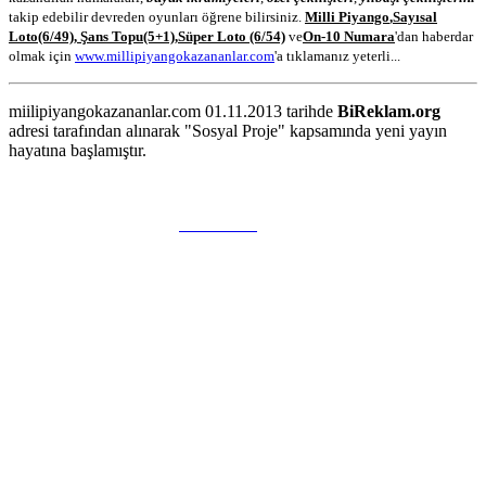
takip edebilir devreden oyunları öğrene bilirsiniz.
Milli Piyango
,
Sayısal
Loto
(6/49)
,
Şans Topu
(5+1)
,
Süper Loto (6/54)
ve
On-10 Numara
'dan haberdar
olmak için
www.millipiyangokazananlar.com
'a tıklamanız yeterli...
miilipiyangokazananlar.com 01.11.2013 tarihde
BiReklam.org
adresi tarafından alınarak "Sosyal Proje" kapsamında yeni yayın
hayatına başlamıştır.
WEB TASARIM & Hosting
BiReklam.org