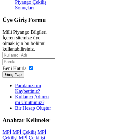
Piyango Çekiliş
Sonuçları
Üye
Giriş Formu
Milli Piyango Bilgileri
İçeren sitemize üye
olmak için bu bölümü
kullanabilirsiniz.
Beni Hatırla
Giriş Yap
Parolanızı mı
Kaybettiniz?
Kullanıcı Adınızı
mı Unuttunuz?
Bir Hesap Oluştur
Anahtar
Kelimeler
MPİ
MPİ Çekiliş
MPİ
Çekilişi
MPİ Çelkilişi