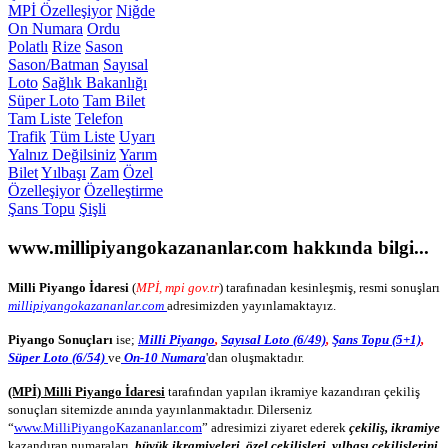
MPİ Özelleşiyor
Niğde
On Numara
Ordu
Polatlı
Rize
Sason
Sason/Batman
Sayısal
Loto
Sağlık Bakanlığı
Süper Loto
Tam Bilet
Tam Liste
Telefon
Trafik
Tüm Liste
Uyarı
Yalnız Değilsiniz
Yarım
Bilet
Yılbaşı
Zam
Özel
Özelleşiyor
Özelleştirme
Şans Topu
Şişli
www.millipiyangokazananlar.com
hakkında bilgi...
Milli Piyango İdaresi
(
MPİ, mpi gov.tr
) tarafınadan kesinleşmiş, resmi sonuşları
millipiyangokazananlar.com
adresimizden yayınlamaktayız.
Piyango Sonuçları
ise;
Milli Piyango
,
Sayısal Loto (6/49)
,
Şans Topu (5+1)
,
Süper Loto (6/54)
ve
On-10 Numara
'dan oluşmaktadır.
(MPİ) Milli Piyango İdaresi
tarafından yapılan ikramiye kazandıran çekiliş
sonuçları sitemizde anında yayınlanmaktadır. Dilerseniz
“
www.MilliPiyangoKazananlar.com
” adresimizi ziyaret ederek
çekiliş, ikramiye
kazandıran numaraları,
büyük ikramiyeleri
,
özel çekilişleri
,
yılbaşı çekilişlerini