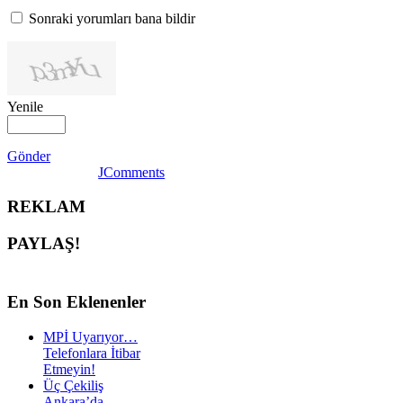
Sonraki yorumları bana bildir
Yenile
Gönder
JComments
REKLAM
PAYLAŞ!
En
Son Eklenenler
MPİ Uyarıyor…
Telefonlara İtibar
Etmeyin!
Üç Çekiliş
Ankara’da