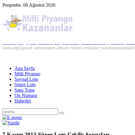
Perşembe, 06 Ağustos 2026
Milli Piyango, Süper Loto, Sayısal Loto, On Numara, Şans Topu S
www.mpi.gov.tr adresinden alınan resmi sonuçlar yayınlanmaktadır
Ana Sayfa
Milli Piyango
Sayısal Loto
Süper Loto
Şans Topu
On Numara
Haberler
7 Kasım 2013 Süper Loto Çekiliş Sonuçları