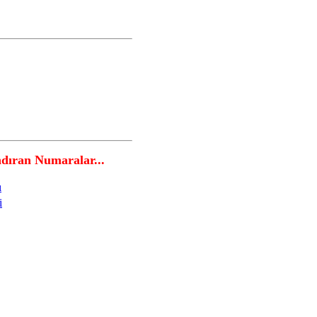
ran Numaralar...
ı
i