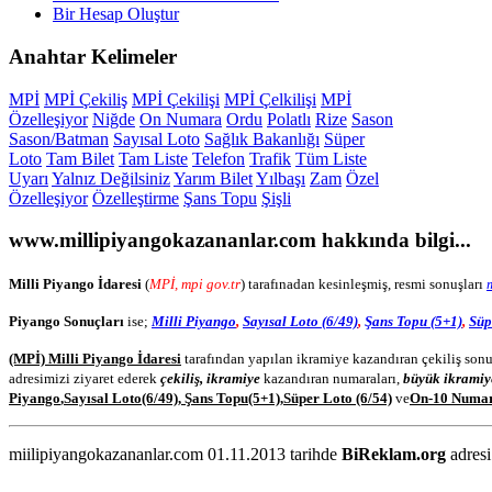
Bir Hesap Oluştur
Anahtar
Kelimeler
MPİ
MPİ Çekiliş
MPİ Çekilişi
MPİ Çelkilişi
MPİ
Özelleşiyor
Niğde
On Numara
Ordu
Polatlı
Rize
Sason
Sason/Batman
Sayısal Loto
Sağlık Bakanlığı
Süper
Loto
Tam Bilet
Tam Liste
Telefon
Trafik
Tüm Liste
Uyarı
Yalnız Değilsiniz
Yarım Bilet
Yılbaşı
Zam
Özel
Özelleşiyor
Özelleştirme
Şans Topu
Şişli
www.millipiyangokazananlar.com
hakkında bilgi...
Milli Piyango İdaresi
(
MPİ, mpi gov.tr
) tarafınadan kesinleşmiş, resmi sonuşları
Piyango Sonuçları
ise;
Milli Piyango
,
Sayısal Loto (6/49)
,
Şans Topu (5+1)
,
Süp
(MPİ) Milli Piyango İdaresi
tarafından yapılan ikramiye kazandıran çekiliş sonu
adresimizi ziyaret ederek
çekiliş, ikramiye
kazandıran numaraları,
büyük ikramiy
Piyango
,
Sayısal Loto
(6/49)
,
Şans Topu
(5+1)
,
Süper Loto (6/54)
ve
On-10 Numa
miilipiyangokazananlar.com 01.11.2013 tarihde
BiReklam.org
adresi