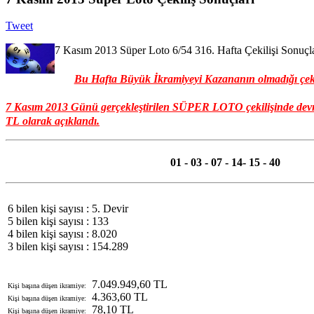
Tweet
7 Kasım 2013 Süper Loto 6/54 316. Hafta Çekilişi Sonuçla
Bu Hafta Büyük İkramiyeyi Kazananın olmadığı çekilş
7 Kasım 2013 Günü gerçekleştiril
e
n SÜPER LOTO çekilişinde dev
TL
olarak açıklandı.
01 - 03 - 07 - 14- 15 - 40
6 bilen kişi sayısı :
5. Devir
5 bilen kişi sayısı :
133
4 bilen kişi sayısı :
8.020
3 bilen kişi sayısı :
154.289
7.049.949,60 TL
Kişi başına düşen ikramiye:
4.363,60 TL
Kişi başına düşen ikramiye:
78,10 TL
Kişi başına düşen ikramiye: