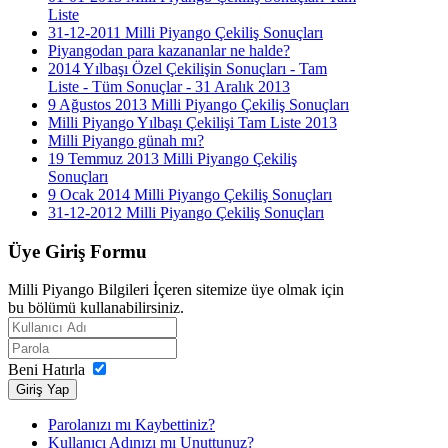
Liste
31-12-2011 Milli Piyango Çekiliş Sonuçları
Piyangodan para kazananlar ne halde?
2014 Yılbaşı Özel Çekilişin Sonuçları - Tam
Liste - Tüm Sonuçlar - 31 Aralık 2013
9 Ağustos 2013 Milli Piyango Çekiliş Sonuçları
Milli Piyango Yılbaşı Çekilişi Tam Liste 2013
Milli Piyango günah mı?
19 Temmuz 2013 Milli Piyango Çekiliş
Sonuçları
9 Ocak 2014 Milli Piyango Çekiliş Sonuçları
31-12-2012 Milli Piyango Çekiliş Sonuçları
Üye
Giriş Formu
Milli Piyango Bilgileri İçeren sitemize üye olmak için
bu bölümü kullanabilirsiniz.
Beni Hatırla
Giriş Yap
Parolanızı mı Kaybettiniz?
Kullanıcı Adınızı mı Unuttunuz?