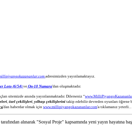
millipiyangokazananlar.com
adresimizden yayınlamaktayız.
er Loto (6/54)
ve
On-10 Numara
'dan oluşmaktadır.
çları sitemizde anında yayınlanmaktadır. Dilerseniz “
www.MilliPiyangoKazananla
eleri
,
özel çekilişleri
,
yılbaşı çekilişlerini
takip edebilir devreden oyunları öğrene b
ra
'dan haberdar olmak için
www.millipiyangokazananlar.com
'a tıklamanız yeterli...
 tarafından alınarak "Sosyal Proje" kapsamında yeni yayın hayatına başl