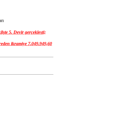
rı
te 5. Devir gerçekleşti;
reden ikramiye
7.049.949,60