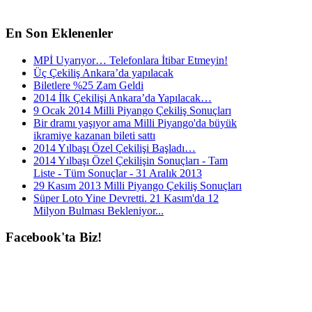
En
Son Eklenenler
MPİ Uyarıyor… Telefonlara İtibar Etmeyin!
Üç Çekiliş Ankara’da yapılacak
Biletlere %25 Zam Geldi
2014 İlk Çekilişi Ankara’da Yapılacak…
9 Ocak 2014 Milli Piyango Çekiliş Sonuçları
Bir dramı yaşıyor ama Milli Piyango'da büyük
ikramiye kazanan bileti sattı
2014 Yılbaşı Özel Çekilişi Başladı…
2014 Yılbaşı Özel Çekilişin Sonuçları - Tam
Liste - Tüm Sonuçlar - 31 Aralık 2013
29 Kasım 2013 Milli Piyango Çekiliş Sonuçları
Süper Loto Yine Devretti. 21 Kasım'da 12
Milyon Bulması Bekleniyor...
Facebook'ta
Biz!