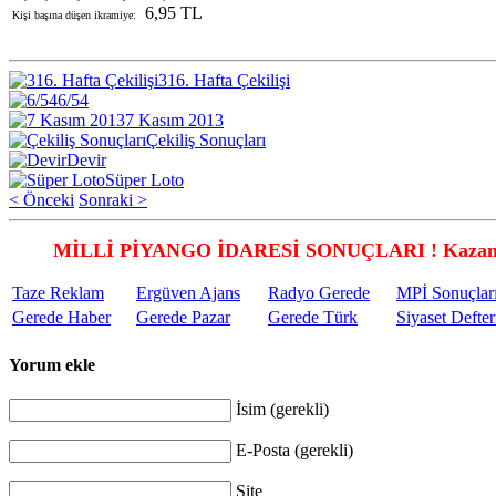
6,95 TL
Kişi başına düşen ikramiye:
316. Hafta Çekilişi
6/54
7 Kasım 2013
Çekiliş Sonuçları
Devir
Süper Loto
< Önceki
Sonraki >
MİLLİ PİYANGO İDARESİ SONUÇLARI ! Kazandı
Taze Reklam
Ergüven Ajans
Radyo Gerede
MPİ Sonuçlar
Gerede Haber
Gerede Pazar
Gerede Türk
Siyaset Defter
Yorum ekle
İsim (gerekli)
E-Posta (gerekli)
Site